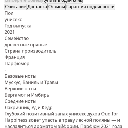
Выберите объем
Купить в один клик
Описание
Доставка
Отзывы
Гарантия подлинности
Пол
унисекс
Год выпуска
2021
Семейство
древесные пряные
Страна производитель
Франция
Парфюмер
-
Базовые ноты
Мускус, Ваниль и Травы
Верхние ноты
Бергамот и Имбирь
Средние ноты
Лакричник, Уд и Кедр
Глубокий позитивный запах унисекс духов Oud for
Happiness зовет упасть в траву лесной поляны — и
насладиться ароматом эйфории. Парфюм 2021 года