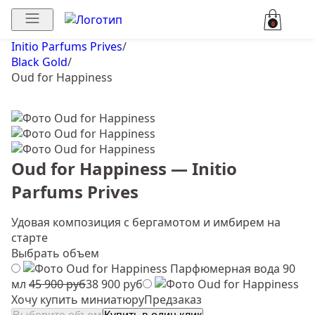
0
Initio Parfums Prives
/
Black Gold
/
Oud for Happiness
Oud for Happiness — Initio
Parfums Prives
Удовая композиция с бергамотом и имбирем на
старте
Выбрать объем
Парфюмерная вода 90
мл
45 900 руб
38 900 руб
Хочу купить миниатюру
Предзаказ