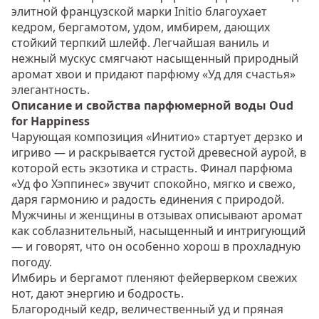
элитной французской марки Initio благоухает
кедром, бергамотом, удом, имбирем, дающих
стойкий терпкий шлейф. Легчайшая ваниль и
нежный мускус смягчают насыщенный природный
аромат хвои и придают парфюму «Уд для счастья»
элегантность.
Описание и свойства парфюмерной воды Oud
for Happiness
Чарующая композиция «Инитио» стартует дерзко и
игриво — и раскрывается густой древесной аурой, в
которой есть экзотика и страсть. Финал парфюма
«Уд фо Хэппинес» звучит спокойно, мягко и свежо,
даря гармонию и радость единения с природой.
Мужчины и женщины в отзывах описывают аромат
как соблазнительный, насыщенный и интригующий
— и говорят, что он особенно хорош в прохладную
погоду.
Имбирь и бергамот пленяют фейерверком свежих
нот, дают энергию и бодрость.
Благородный кедр, величественный уд и пряная