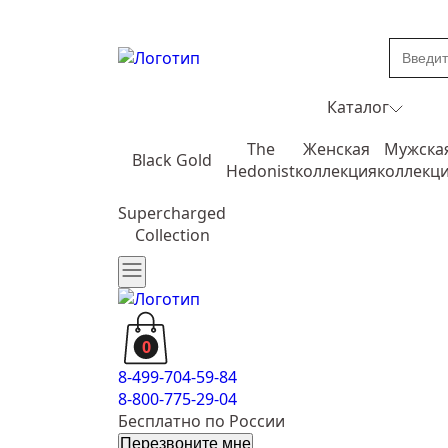
Каталог
The
Женская
Мужска
Black Gold
Hedonist
коллекция
коллекц
Supercharged
Collection
0
8-499-704-59-84
8-800-775-29-04
Бесплатно по России
Перезвоните мне