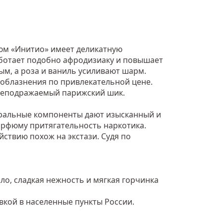
фюм «Инитио» имеет деликатную
аботает подобно афродизиаку и повышает
м, а роза и ваниль усиливают шарм.
соблазнения по привлекательной цене.
я неподражаемый парижский шик.
уральные компоненты дают изысканный и
арфюму притягательность наркотика.
ствию похож на экстази. Судя по
ло, сладкая нежность и мягкая горчинка
вкой в населенные пункты России.