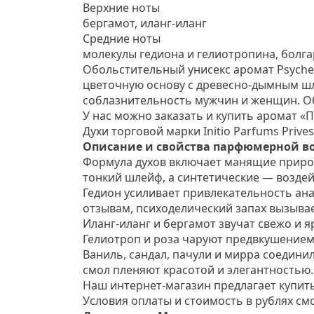
Верхние ноты
бергамот, иланг-иланг
Средние ноты
молекулы гедиона и гелиотропина, болга
Обольстительный унисекс аромат Psyche
цветочную основу с древесно-дымным шл
соблазнительность мужчин и женщин. Об
У нас можно заказать и купить аромат «
Духи торговой марки Initio Parfums Pri
Описание и свойства парфюмерной вод
Формула духов включает манящие природ
тонкий шлейф, а синтетические — возде
Гедион усиливает привлекательность ана
отзывам, психоделический запах вызыва
Иланг-иланг и бергамот звучат свежо и я
Гелиотроп и роза чаруют предвкушением
Ваниль, сандал, пачули и мирра соединил
смол пленяют красотой и элегантностью.
Наш интернет-магазин предлагает купить
Условия оплаты и стоимость в рублях смо