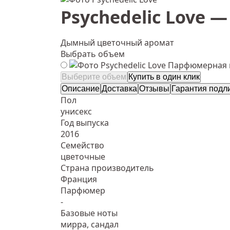
Psychedelic Love — 
Дымный цветочный аромат
Выбрать объем
Парфюмерная в
Выберите объем
Купить в один клик
Описание
Доставка
Отзывы
Гарантия подл
Пол
унисекс
Год выпуска
2016
Семейство
цветочные
Страна производитель
Франция
Парфюмер
-
Базовые ноты
мирра, сандал