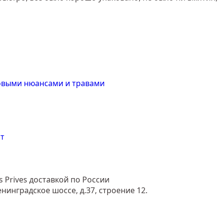
товыми нюансами и травами
т
 Prives доставкой по России
енинградское шоссе, д.37, строение 12.